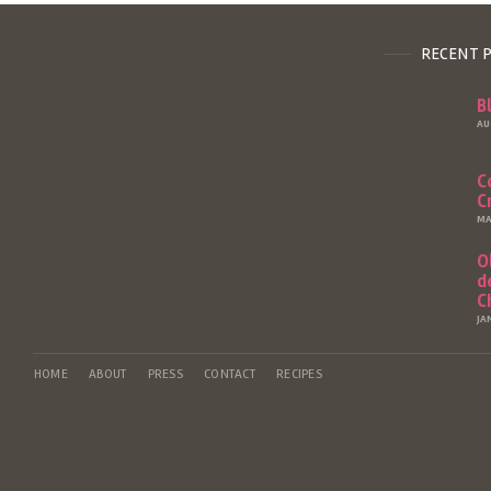
RECENT 
B
AU
C
C
MA
O
d
C
JA
HOME
ABOUT
PRESS
CONTACT
RECIPES